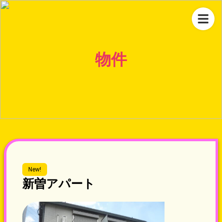
物件
New!
新曽アパート