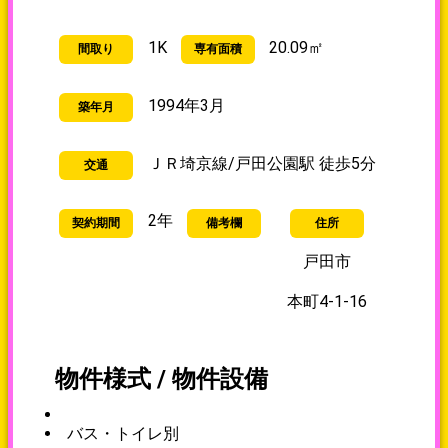
1K
20.09㎡
間取り
専有面積
1994年3月
築年月
ＪＲ埼京線/戸田公園駅 徒歩5分
交通
2年
契約期間
備考欄
住所
戸田市
本町4-1-16
物件様式 / 物件設備
バス・トイレ別