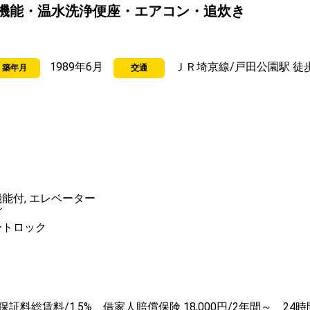
機能・温水洗浄便座・エアコン・追炊き
1989年6月
ＪＲ埼京線/戸田公園駅 徒
築年月
交通
能付, エレベーター
グ
ートロック
料総賃料/1.5% 借家人賠償保険 18,000円/2年間～ 24時間