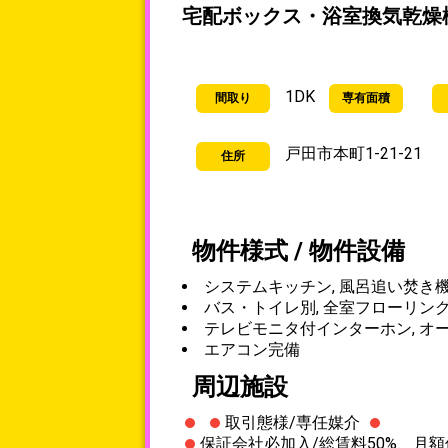
宅配ボックス・浴室換気乾燥
1DK
間取り
専有面積
戸田市本町1-21-21
住所
物件様式 / 物件設備
システムキッチン, 風呂追い焚き機
バス・トイレ別, 全室フローリン
テレビモニタ付インターホン, オ
エアコン完備
周辺施設
取引態様/専任媒介
保証会社必加入/総賃料50%、月額保証