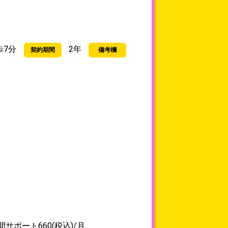
歩7分
2年
契約期間
備考欄
サポート660(税込)/月