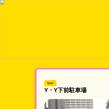
New!
Y・Y下前駐車場