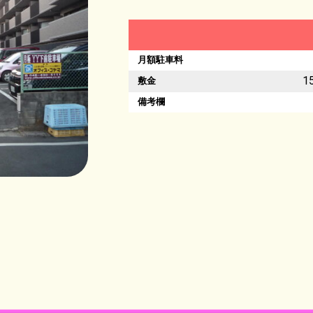
月額駐車料
1
敷金
備考欄