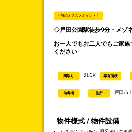
担当のオススメポイント！
◇戸田公園駅徒歩9分・メゾネ
お一人でもお二人でもご家族で
ください
2LDK
間取り
専有面積
戸田市上戸
備考欄
住所
物件様式 / 物件設備
システムキッチン, 風呂追い焚き