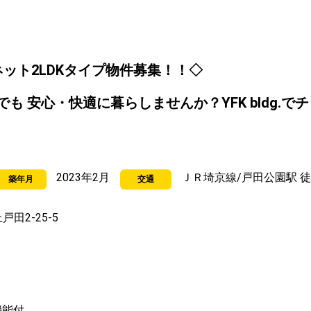
ット2LDKタイプ物件募集！！◇
も 安心・快適に暮らしませんか？YFK bldg.
2023年2月
ＪＲ埼京線/戸田公園駅 徒
築年月
交通
田2-25-5
機能付