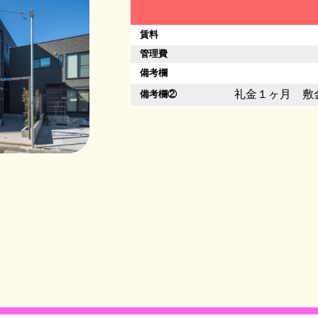
賃料
管理費
備考欄
礼金１ヶ月 敷
備考欄②