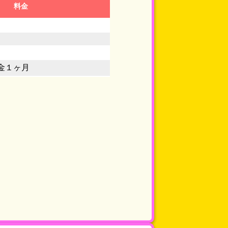
料金
金１ヶ月