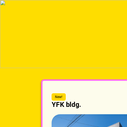
New!
YFK bldg.